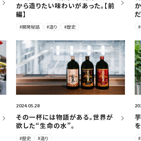
から造りたい味わいがあった。【前
か
編】
だ
#開発秘話
#造り
#歴史
2024.05.28
20
その一杯には物語がある。世界が
欲した“生命の水”。
を
#歴史
#造り