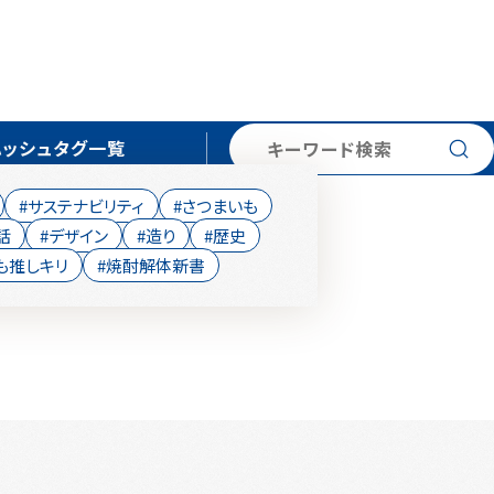
検索
ハッシュタグ一覧
#サステナビリティ
#さつまいも
話
#デザイン
#造り
#歴史
も推しキリ
#焼酎解体新書